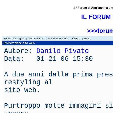
1° Forum di Astronomia amator
IL FORUM 
>>>forum
Nuovo messaggio
|
Torna all'inizio
|
Vai all'argomento
|
Ricerca
|
Entra
Rivisitazione sito web
Autore:
Danilo Pivato
Data: 01-21-06 15:30
A due anni dalla prima pres
restyling al
sito web.
Purtroppo molte immagini si